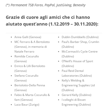
(*) Permanent TSB Forex, PayPal, JustGiving, Benevity
Grazie di cuore agli amici che ci hanno
aiutato quest’anno (1.12.2019 – 30.11.2020):
Anna Galli (Genova)
Dublin Dumbbells (Dublino)
MC Ferraro & A Bertolotto
Paul’s Barber Shop, Crumlin
(Genova), in memoria di
(Dublino)
Natale Ferraro
McCormack’s Cycle Centre
Romilda Cocurullo
(Dublino)
(Genova)
O’Neill’s House of Sport
Enrico & Lilli Bertolotto
(Dublino)
(Genova)
Paul Reid Dental
Stefano Cocurullo
Laboratories (Dublino)
(Genova)
Kelly’s Welding &
Bertolotto-Della Penna
Engineering Supplies Ltd
(Genova)
(Dublino)
Fabio & Marta Cocurullo &
Gerard Kelly (Dublino)
fam (Genova)
I colleghi di Bisset
Luca Baur (Zurigo)
Engineering (Dublino)