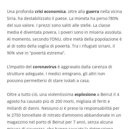
Una profonda
crisi economica
, oltre alla
guerra
nella vicina
Siria, ha destabilizzato il paese. La moneta ha perso l’80%
del suo valore. I prezzi sono saliti alle stelle. La classe
media è diventata povera, i poveri sono in miseria assoluta.
Al momento, secondo l’ONU, oltre metà della popolazione è
al di sotto della soglia di povertà. Tra i rifugiati siriani, il
90% vive in “povertà estrema”.
L’impatto del
coronavirus
è aggravato dalla carenza di
strutture adeguate. I medici emigrano, gli altri non
possono permettersi di stare isolati a casa.
Oltre a tutto ciò, una violentissima
esplosione
a Beirut il 4
agosto ha causato più di 200 morti, migliaia di feriti e
miliardi di danni. Nessuno si è preso la responsabilità per
le 2750 tonnellate di nitrato d’ammonio abbandonate in un
magazzino nel porto di Beirut per 7 anni, senza alcuna
misura di sicurezza, che hanno causato la detonazione.