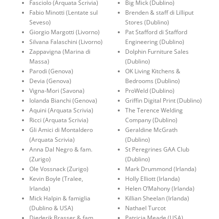
Fasciolo (Arquata Scrivia)
Big Mick (Dublino)
Fabio Minotti (Lentate sul
Brenden & staff di Lilliput
Seveso)
Stores (Dublino)
Giorgio Margotti (Livorno)
Pat Stafford di Stafford
Silvana Falaschini (Livorno)
Engineering (Dublino)
Zappavigna (Marina di
Dolphin Furniture Sales
Massa)
(Dublino)
Parodi (Genova)
OK Living Kitchens &
Devia (Genova)
Bedrooms (Dublino)
Vigna-Mori (Savona)
ProWeld (Dublino)
Iolanda Bianchi (Genova)
Griffin Digital Print (Dublino)
Aquini (Arquata Scrivia)
The Terence Welding
Ricci (Arquata Scrivia)
Company (Dublino)
Gli Amici di Montaldero
Geraldine McGrath
(Arquata Scrivia)
(Dublino)
Anna Dal Negro & fam.
St Peregrines GAA Club
(Zurigo)
(Dublino)
Ole Vossnack (Zurigo)
Mark Drummond (Irlanda)
Kevin Boyle (Tralee,
Holly Elliott (Irlanda)
Irlanda)
Helen O’Mahony (Irlanda)
Mick Halpin & famiglia
Killian Sheelan (Irlanda)
(Dublino & USA)
Nathael Turcot
Diederik Brasser & fam.
Patricia Meade (USA)