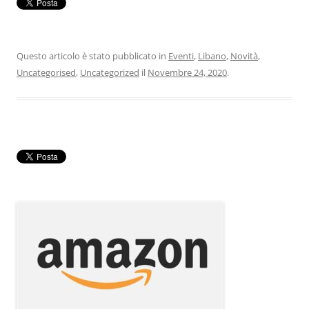
Questo articolo è stato pubblicato in
Eventi
,
Libano
,
Novità
,
Uncategorised
,
Uncategorized
il
Novembre 24, 2020
.