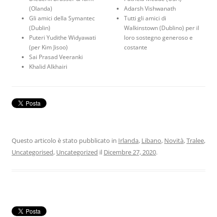
(Olanda)
Adarsh Vishwanath
Gli amici della Symantec
Tutti gli amici di
(Dublin)
Walkinstown (Dublino) per il
Puteri Yudithe Widyawati
loro sostegno generoso e
(per Kim Jisoo)
costante
Sai Prasad Veeranki
Khalid Alkhairi
Questo articolo è stato pubblicato in
Irlanda
,
Libano
,
Novità
,
Tralee
,
Uncategorised
,
Uncategorized
il
Dicembre 27, 2020
.