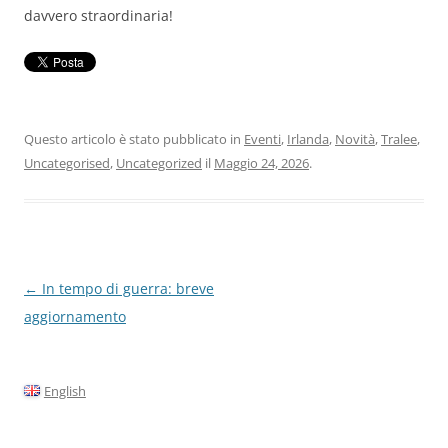
davvero straordinaria!
Questo articolo è stato pubblicato in
Eventi
,
Irlanda
,
Novità
,
Tralee
,
Uncategorised
,
Uncategorized
il
Maggio 24, 2026
.
Navigazione
←
In tempo di guerra: breve
articolo
aggiornamento
English