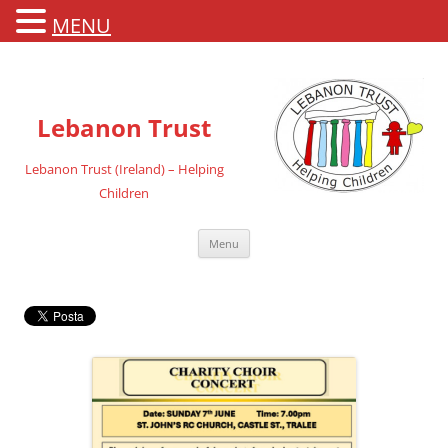
MENU
Lebanon Trust
Lebanon Trust (Ireland) – Helping
Children
Vai
Menu
al
contenuto