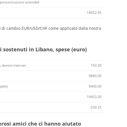
 sponsorizzazioni aziendali
18922.95
so di cambio EUR/USD/CHF come applicato dalla nostra
ti sostenuti in Libano, spese (euro)
 domini internet
193.30
9860.00
jdeh)
9400.00
19453.30
-530.35
erosi amici che ci hanno aiutato