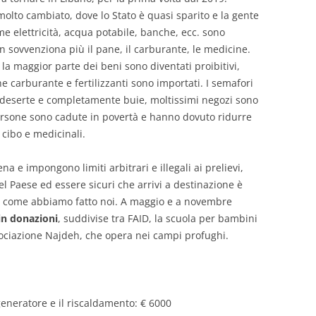
lto cambiato, dove lo Stato è quasi sparito e la gente
e elettricità, acqua potabile, banche, ecc. sono
n sovvenziona più il pane, il carburante, le medicine.
 la maggior parte dei beni sono diventati proibitivi,
e carburante e fertilizzanti sono importati. I semafori
o deserte e completamente buie, moltissimi negozi sono
 persone sono cadute in povertà e hanno dovuto ridurre
cibo e medicinali.
 e impongono limiti arbitrari e illegali ai prelievi,
l Paese ed essere sicuri che arrivi a destinazione è
i, come abbiamo fatto noi. A maggio e a novembre
in donazioni
, suddivise tra FAID, la scuola per bambini
sociazione Najdeh, che opera nei campi profughi.
generatore e il riscaldamento: € 6000