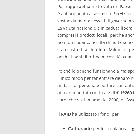
Purtroppo abbiamo trovato un Paese mo
è abbandonata a se stessa. Servizi com
sostanzialmente cessati. Il governo no
La valuta nazionale è in caduta libera:
compresi i prodotti locali, perché anch
non funzionano, le città di notte son
stati costretti a chiudere. Milioni di
anche i beni di prima necessità, come 
Poiché le banche funzionano a malapena
l’unico modo per far entrare denaro ne
andarci di persona e portare contant
abbiamo portato un totale di
€ 19260 
sordi che sosteniamo dal 2008, e l’As
Il
FAID
ha utilizzato i fondi per
Carburante
per lo scuolabus, il 