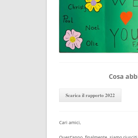
RISULTATI 
RISULTATI 
RISULTATI 
RISULTATI 
Cosa abb
Scarica il rapporto 2022
Cari amici,
Quest’anno, finalmente, siamo riusciti