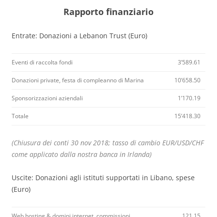
Rapporto finanziario
Entrate: Donazioni a Lebanon Trust (Euro)
Eventi di raccolta fondi
3’589.61
Donazioni private, festa di compleanno di Marina
10’658.50
Sponsorizzazioni aziendali
1’170.19
Totale
15’418.30
(Chiusura dei conti 30 nov 2018; tasso di cambio EUR/USD/CHF
come applicato dalla nostra banca in Irlanda)
Uscite: Donazioni agli istituti supportati in Libano, spese
(Euro)
Web hosting & domini internet, commissioni
121.15