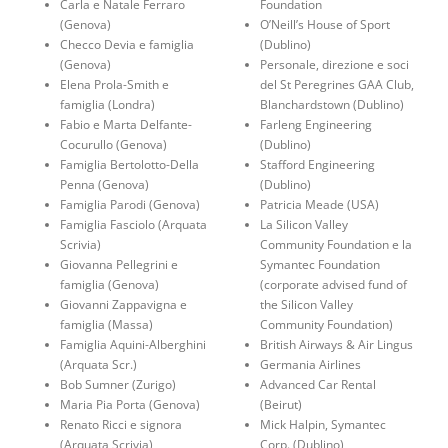
Carla e Natale Ferraro
Foundation
(Genova)
O’Neill’s House of Sport
Checco Devia e famiglia
(Dublino)
(Genova)
Personale, direzione e soci
Elena Prola-Smith e
del St Peregrines GAA Club,
famiglia (Londra)
Blanchardstown (Dublino)
Fabio e Marta Delfante-
Farleng Engineering
Cocurullo (Genova)
(Dublino)
Famiglia Bertolotto-Della
Stafford Engineering
Penna (Genova)
(Dublino)
Famiglia Parodi (Genova)
Patricia Meade (USA)
Famiglia Fasciolo (Arquata
La Silicon Valley
Scrivia)
Community Foundation e la
Giovanna Pellegrini e
Symantec Foundation
famiglia (Genova)
(corporate advised fund of
Giovanni Zappavigna e
the Silicon Valley
famiglia (Massa)
Community Foundation)
Famiglia Aquini-Alberghini
British Airways & Air Lingus
(Arquata Scr.)
Germania Airlines
Bob Sumner (Zurigo)
Advanced Car Rental
Maria Pia Porta (Genova)
(Beirut)
Renato Ricci e signora
Mick Halpin, Symantec
(Arquata Scrivia)
Corp. (Dublino)