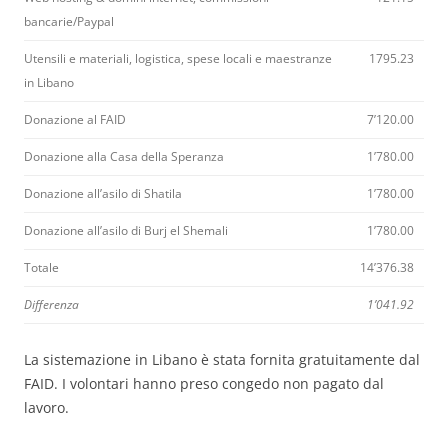
bancarie/Paypal
Utensili e materiali, logistica, spese locali e maestranze
1795.23
in Libano
Donazione al FAID
7’120.00
Donazione alla Casa della Speranza
1’780.00
Donazione all’asilo di Shatila
1’780.00
Donazione all’asilo di Burj el Shemali
1’780.00
Totale
14’376.38
Differenza
1’041.92
La sistemazione in Libano è stata fornita gratuitamente dal
FAID. I volontari hanno preso congedo non pagato dal
lavoro.