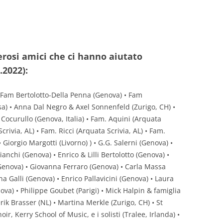
DEL 2024
DEL 2023
DEL 2022
erosi amici che ci hanno aiutato
.2022):
DEL 2021
DEL 2020
• Fam Bertolotto-Della Penna (Genova) • Fam
) • Anna Dal Negro & Axel Sonnenfeld (Zurigo, CH) •
DEL 2019
Cocurullo (Genova, Italia) • Fam. Aquini (Arquata
Scrivia, AL) • Fam. Ricci (Arquata Scrivia, AL) • Fam.
DEL 2018
 Giorgio Margotti (Livorno) ) • G.G. Salerni (Genova) •
DEL 2017
ianchi (Genova) • Enrico & Lilli Bertolotto (Genova) •
(Genova) • Giovanna Ferraro (Genova) • Carla Massa
DEL 2016
 Galli (Genova) • Enrico Pallavicini (Genova) • Laura
ova) • Philippe Goubet (Parigi) • Mick Halpin & famiglia
DEL 2015
k Brasser (NL) • Martina Merkle (Zurigo, CH) • St
DEL 2014
, Kerry School of Music, e i solisti (Tralee, Irlanda) •