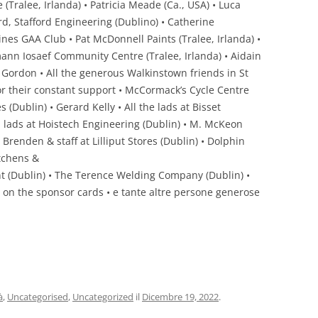
 (Tralee, Irlanda) • Patricia Meade (Ca., USA) • Luca
DEL 2013
d, Stafford Engineering (Dublino) • Catherine
nes GAA Club • Pat McDonnell Paints (Tralee, Irlanda) •
DEL 2012
mann Iosaef Community Centre (Tralee, Irlanda) • Aidain
n Gordon • All the generous Walkinstown friends in St
DEL 2011
for their constant support • McCormack’s Cycle Centre
DEL 2010
 (Dublin) • Gerard Kelly • All the lads at Bisset
nd lads at Hoistech Engineering (Dublin) • M. McKeon
Brenden & staff at Lilliput Stores (Dublin) • Dolphin
itchens &
int (Dublin) • The Terence Welding Company (Dublin) •
n the sponsor cards • e tante altre persone generose
à
,
Uncategorised
,
Uncategorized
il
Dicembre 19, 2022
.