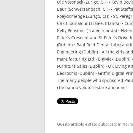
Ole Vossnack (Zurigo, CH) • Kevin Boyle
RISULTATI 
Baur (Schwerzenbach, CH) • Pat Staffor
Poeydomenge (Zurigo, CH) • St. Peregri
RISULTATI 
CBS Clounalour (Tralee, Irlanda) • Cu
Kelly Pensions (Tralee Irlanda) • Hele
RISULTATI 
Peter’s Crescent and St Peter’s Drive 
RISULTATI 
(Dublin) • Paul Reid Dental Laboratories
Engineering (Dublin) • All the girls a
manufacturing Ltd • BigMick (Dublin) • 
Furniture Sales (Dublin) • QK Living K
Bedrooms (Dublin) • Griffin Digital Pr
The many people who sponsored Paul o
che hanno voluto restare anonime!
Questo articolo è stato pubblicato in
Novit