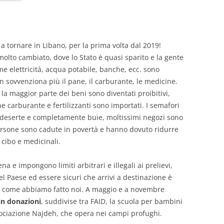
 a tornare in Libano, per la prima volta dal 2019!
lto cambiato, dove lo Stato è quasi sparito e la gente
e elettricità, acqua potabile, banche, ecc. sono
n sovvenziona più il pane, il carburante, le medicine.
 la maggior parte dei beni sono diventati proibitivi,
e carburante e fertilizzanti sono importati. I semafori
o deserte e completamente buie, moltissimi negozi sono
 persone sono cadute in povertà e hanno dovuto ridurre
cibo e medicinali.
 e impongono limiti arbitrari e illegali ai prelievi,
l Paese ed essere sicuri che arrivi a destinazione è
i, come abbiamo fatto noi. A maggio e a novembre
in donazioni
, suddivise tra FAID, la scuola per bambini
sociazione Najdeh, che opera nei campi profughi.