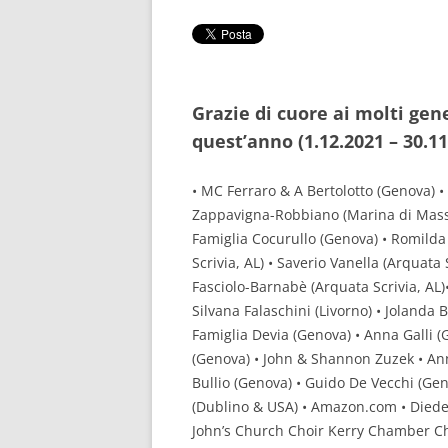
RISULTATI 
RISULTATI 
RISULTATI 
Grazie di cuore ai molti gen
quest’anno (1.12.2021 – 30.11
RISULTATI 
RISULTATI 
• MC Ferraro & A Bertolotto (Genova) 
Zappavigna-Robbiano (Marina di Massa
RISULTATI 
Famiglia Cocurullo (Genova) • Romilda 
Scrivia, AL) • Saverio Vanella (Arquata 
RISULTATI 
Fasciolo-Barnabè (Arquata Scrivia, AL)•
RISULTATI 
Silvana Falaschini (Livorno) • Jolanda B
Famiglia Devia (Genova) • Anna Galli 
RISULTATI 
(Genova) • John & Shannon Zuzek • Anna
Bullio (Genova) • Guido De Vecchi (Gen
RISULTATI 
(Dublino & USA) • Amazon.com • Diederi
RISULTATI 
John’s Church Choir Kerry Chamber Choir