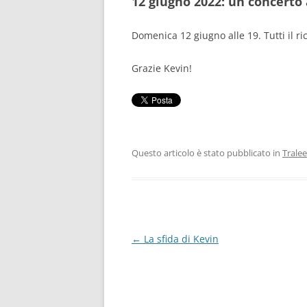
12 giugno 2022: un concerto 
RISULTATI 
Domenica 12 giugno alle 19. Tutti il ri
RISULTATI 
Grazie Kevin!
RISULTATI 
RISULTATI 
Questo articolo è stato pubblicato in
Tralee
Navigazione
←
La sfida di Kevin
articolo