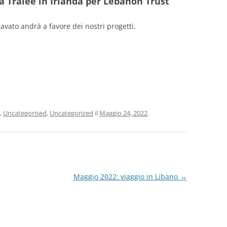
a Tralee in Irlanda per Lebanon Trust
DEL 2013
cavato andrà a favore dei nostri progetti.
DEL 2012
DEL 2011
DEL 2010
,
Uncategorised
,
Uncategorized
il
Maggio 24, 2022
.
Maggio 2022: viaggio in Libano
→