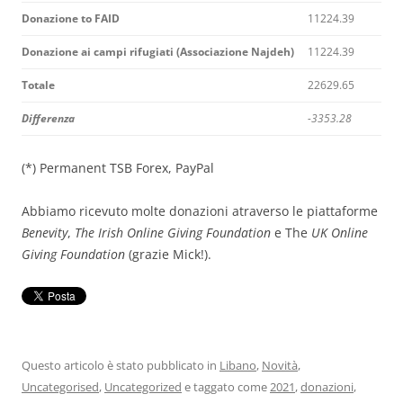
Donazione to FAID
11224.39
Donazione ai campi rifugiati (Associazione Najdeh)
11224.39
Totale
22629.65
Differenza
-3353.28
(*) Permanent TSB Forex, PayPal
Abbiamo ricevuto molte donazioni atraverso le piattaforme
Benevity
,
The
Irish
Online Giving Foundation
e The
UK Online
Giving Foundation
(grazie Mick!).
Questo articolo è stato pubblicato in
Libano
,
Novità
,
Uncategorised
,
Uncategorized
e taggato come
2021
,
donazioni
,