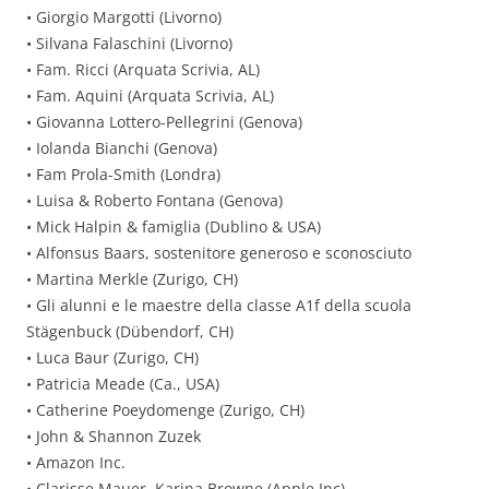
• Giorgio Margotti (Livorno)
• Silvana Falaschini (Livorno)
• Fam. Ricci (Arquata Scrivia, AL)
• Fam. Aquini (Arquata Scrivia, AL)
• Giovanna Lottero-Pellegrini (Genova)
• Iolanda Bianchi (Genova)
• Fam Prola-Smith (Londra)
• Luisa & Roberto Fontana (Genova)
• Mick Halpin & famiglia (Dublino & USA)
• Alfonsus Baars, sostenitore generoso e sconosciuto
• Martina Merkle (Zurigo, CH)
• Gli alunni e le maestre della classe A1f della scuola
Stägenbuck (Dübendorf, CH)
• Luca Baur (Zurigo, CH)
• Patricia Meade (Ca., USA)
• Catherine Poeydomenge (Zurigo, CH)
• John & Shannon Zuzek
• Amazon Inc.
• Clarisse Mauer, Karina Browne (Apple Inc)