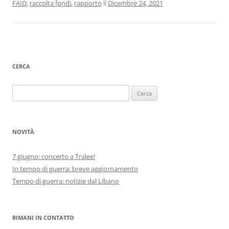
FAID
,
raccolta fondi
,
rapporto
il
Dicembre 24, 2021
CERCA
Ricerca
per:
NOVITÀ
7 giugno: concerto a Tralee!
In tempo di guerra: breve aggiornamento
Tempo di guerra: notizie dal Libano
RIMANI IN CONTATTO