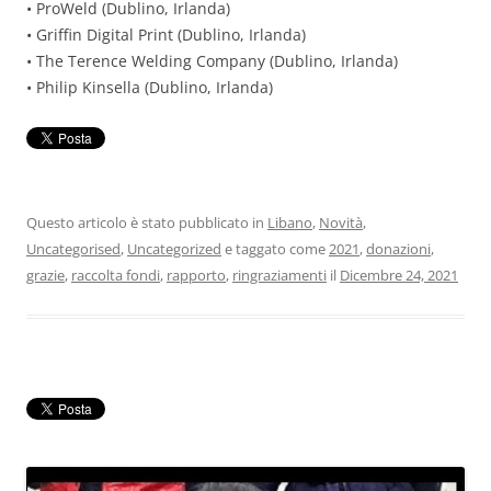
• ProWeld (Dublino, Irlanda)
• Griffin Digital Print (Dublino, Irlanda)
• The Terence Welding Company (Dublino, Irlanda)
• Philip Kinsella (Dublino, Irlanda)
Questo articolo è stato pubblicato in
Libano
,
Novità
,
Uncategorised
,
Uncategorized
e taggato come
2021
,
donazioni
,
grazie
,
raccolta fondi
,
rapporto
,
ringraziamenti
il
Dicembre 24, 2021