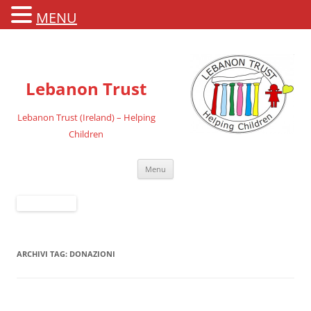
MENU
Lebanon Trust
Lebanon Trust (Ireland) – Helping
Children
Vai
Menu
al
contenuto
ARCHIVI TAG:
DONAZIONI