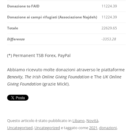
Donazione to FAID
11224.39
Donazione ai campi rifugiati (Associazione Najdeh)
11224.39
Totale
22629.65
Differenza
-3353.28
(*) Permanent TSB Forex, PayPal
Abbiamo ricevuto molte donazioni atraverso le piattaforme
Benevity
,
The
Irish
Online Giving Foundation
e The
UK Online
Giving Foundation
(grazie Mick!).
Questo articolo è stato pubblicato in
Libano
,
Novità
,
Uncategorised
,
Uncategorized
e taggato come
2021
,
donazioni
,