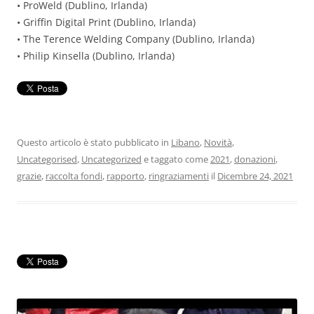
• ProWeld (Dublino, Irlanda)
• Griffin Digital Print (Dublino, Irlanda)
• The Terence Welding Company (Dublino, Irlanda)
• Philip Kinsella (Dublino, Irlanda)
Questo articolo è stato pubblicato in
Libano
,
Novità
,
Uncategorised
,
Uncategorized
e taggato come
2021
,
donazioni
,
grazie
,
raccolta fondi
,
rapporto
,
ringraziamenti
il
Dicembre 24, 2021