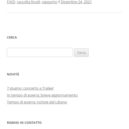
FAID
,
raccolta fondi
,
rapporto
il
Dicembre 24, 2021
CERCA
Ricerca
per:
NOVITÀ
7 giugno: concerto a Tralee!
In tempo di guerra: breve aggiornamento
Tempo di guerra: notizie dal Libano
RIMANI IN CONTATTO