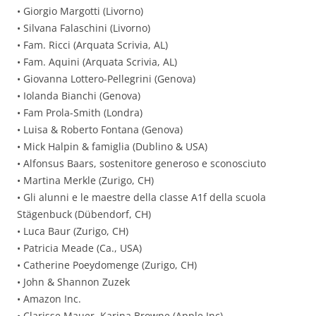
• Giorgio Margotti (Livorno)
• Silvana Falaschini (Livorno)
• Fam. Ricci (Arquata Scrivia, AL)
• Fam. Aquini (Arquata Scrivia, AL)
• Giovanna Lottero-Pellegrini (Genova)
• Iolanda Bianchi (Genova)
• Fam Prola-Smith (Londra)
• Luisa & Roberto Fontana (Genova)
• Mick Halpin & famiglia (Dublino & USA)
• Alfonsus Baars, sostenitore generoso e sconosciuto
• Martina Merkle (Zurigo, CH)
• Gli alunni e le maestre della classe A1f della scuola
Stägenbuck (Dübendorf, CH)
• Luca Baur (Zurigo, CH)
• Patricia Meade (Ca., USA)
• Catherine Poeydomenge (Zurigo, CH)
• John & Shannon Zuzek
• Amazon Inc.
• Clarisse Mauer, Karina Browne (Apple Inc)