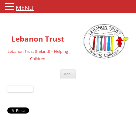
MENU
Lebanon Trust
Lebanon Trust (Ireland) – Helping
Children
Vai
Menu
al
contenuto