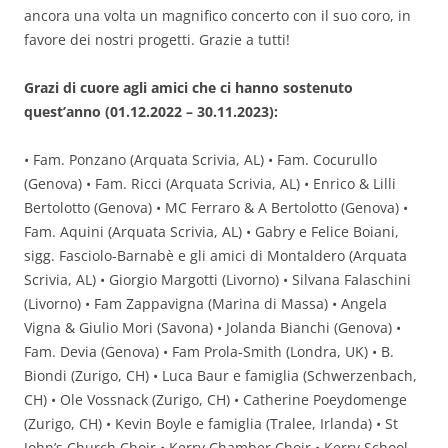
ancora una volta un magnifico concerto con il suo coro, in
favore dei nostri progetti. Grazie a tutti!
Grazi di cuore agli amici che ci hanno sostenuto
quest’anno (01.12.2022 – 30.11.2023):
• Fam. Ponzano (Arquata Scrivia, AL) • Fam. Cocurullo
(Genova) • Fam. Ricci (Arquata Scrivia, AL) • Enrico & Lilli
Bertolotto (Genova) • MC Ferraro & A Bertolotto (Genova) •
Fam. Aquini (Arquata Scrivia, AL) • Gabry e Felice Boiani,
sigg. Fasciolo-Barnabè e gli amici di Montaldero (Arquata
Scrivia, AL) • Giorgio Margotti (Livorno) • Silvana Falaschini
(Livorno) • Fam Zappavigna (Marina di Massa) • Angela
Vigna & Giulio Mori (Savona) • Jolanda Bianchi (Genova) •
Fam. Devia (Genova) • Fam Prola-Smith (Londra, UK) • B.
Biondi (Zurigo, CH) • Luca Baur e famiglia (Schwerzenbach,
CH) • Ole Vossnack (Zurigo, CH) • Catherine Poeydomenge
(Zurigo, CH) • Kevin Boyle e famiglia (Tralee, Irlanda) • St
John’s Church Choir • Kerry Chamber Choir • Kerry School