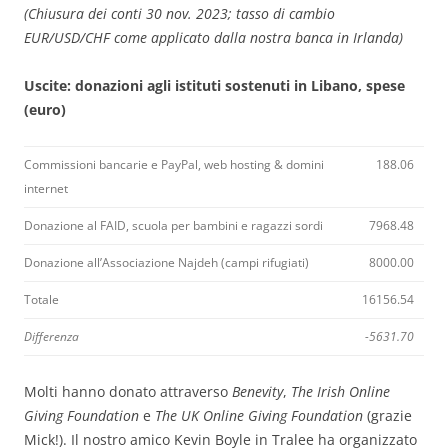
(Chiusura dei conti 30 nov. 2023; tasso di cambio
EUR/USD/CHF come applicato dalla nostra banca in Irlanda)
Uscite: donazioni agli istituti sostenuti in Libano, spese
(euro)
Commissioni bancarie e PayPal, web hosting & domini
188.06
internet
Donazione al FAID, scuola per bambini e ragazzi sordi
7968.48
Donazione all’Associazione Najdeh (campi rifugiati)
8000.00
Totale
16156.54
Differenza
-5631.70
Molti hanno donato attraverso
Benevity
,
The
Irish
Online
Giving Foundation
e
The
UK Online Giving Foundation
(grazie
Mick!). Il nostro amico Kevin Boyle in Tralee ha organizzato