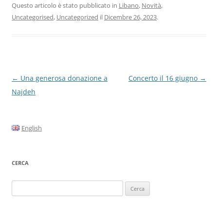
Questo articolo è stato pubblicato in
Libano
,
Novità
,
Uncategorised
,
Uncategorized
il
Dicembre 26, 2023
.
Navigazione
←
Una generosa donazione a
Concerto il 16 giugno
→
articolo
Najdeh
English
CERCA
Ricerca
per: