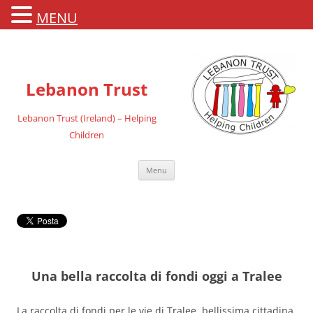
MENU
Lebanon Trust
Lebanon Trust (Ireland) – Helping
Children
Vai
Menu
al
contenuto
Una bella raccolta di fondi oggi a Tralee
La raccolta di fondi per le vie di Tralee, bellissima cittadina