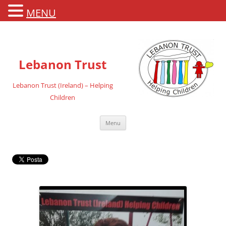
MENU
Lebanon Trust
Lebanon Trust (Ireland) – Helping
Children
Vai
Menu
al
contenuto