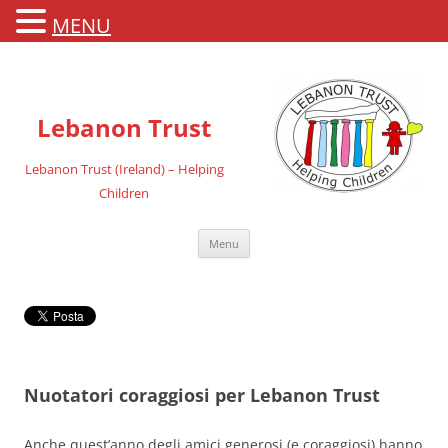
MENU
Lebanon Trust
Lebanon Trust (Ireland) – Helping
Children
Vai
Menu
al
contenuto
Nuotatori coraggiosi per Lebanon Trust
Anche quest’anno degli amici generosi (e coraggiosi) hanno