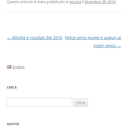
Questo articolo è stato pubblicato in
Novità
il
Dicembre 28, 2016
.
Navigazione
←
Attività e risultati del 2016
Felice anno nuovo e auguri ai
articolo
nostri amici
→
English
CERCA
Ricerca
per:
NOVITÀ