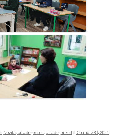
o
,
Novità
,
Uncategorised
,
Uncategorized
il
Dicembre 31, 2024
.