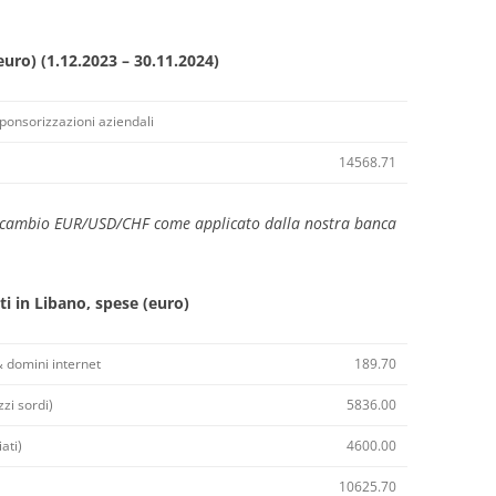
uro) (1.12.2023 – 30.11.2024)
 sponsorizzazioni aziendali
14568.71
i cambio EUR/USD/CHF come applicato dalla nostra banca
uti in Libano, spese (euro)
 domini internet
189.70
zi sordi)
5836.00
ati)
4600.00
10625.70