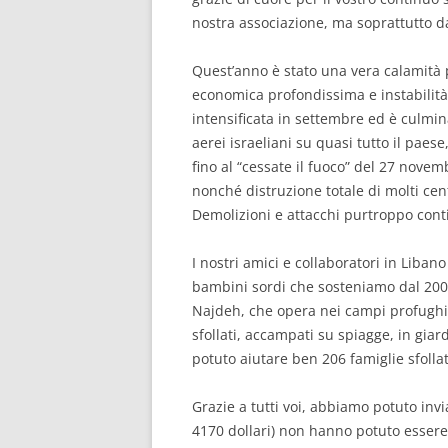
RISULTATI 
nostra associazione, ma soprattutto d
RISULTATI 
Quest’anno è stato una vera calamità p
economica profondissima e instabilità p
RISULTATI 
intensificata in settembre ed è culmi
aerei israeliani su quasi tutto il paes
RISULTATI 
fino al “cessate il fuoco” del 27 novemb
nonché distruzione totale di molti cent
Demolizioni e attacchi purtroppo cont
I nostri amici e collaboratori in Liban
bambini sordi che sosteniamo dal 2008
Najdeh, che opera nei campi profughi,
sfollati, accampati su spiagge, in gia
potuto aiutare ben 206 famiglie sfollat
Grazie a tutti voi, abbiamo potuto inv
4170 dollari) non hanno potuto essere