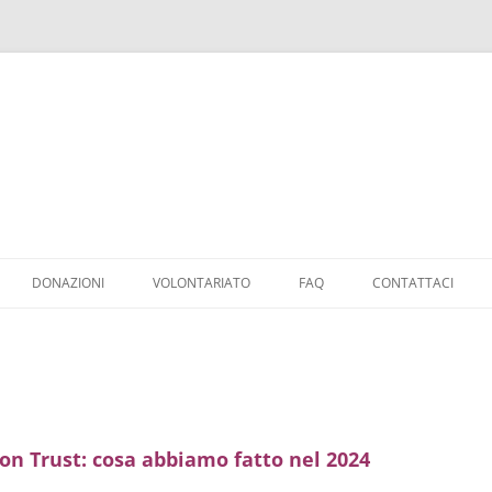
Vai
al
DONAZIONI
VOLONTARIATO
FAQ
CONTATTACI
contenuto
DONAZIONI
SGRAVI FISCALI
COME RAGGIUNGERE IL FAID
on Trust: cosa abbiamo fatto nel 2024
DEL 2025