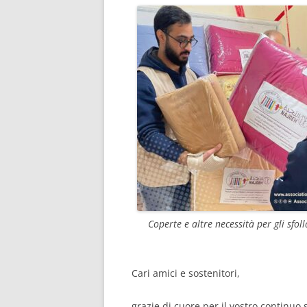
RISULTATI 
RISULTATI 
RISULTATI 
RISULTATI 
RISULTATI 
RISULTATI 
RISULTATI 
RISULTATI 
Coperte e altre necessità per gli sfoll
RISULTATI 
RISULTATI 
Cari amici e sostenitori,
RISULTATI 
grazie di cuore per il vostro continuo s