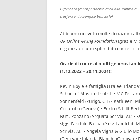
Differenza (corrispondente circa alla somma di 
trasferire via bonifico bancario)
Abbiamo ricevuto molte donazioni at
UK Online Giving Foundation
(grazie Mic
organizzato uno splendido concerto a f
Grazie di cuore ai molti generosi ami
(1.12.2023 – 30.11.2024):
Kevin Boyle e famiglia (Tralee, Irlanda
School of Music e i solisti • MC Ferra
Sonnenfeld (Zurigo, CH) • Kathleen, M
Cocurullo (Genova) • Enrico & Lilli Ber
Fam. Ponzano (Arquata Scrivia, AL) • Fa
sigg. Fasciolo-Barnabè e gli amici di M
Scrivia, AL) • Angela Vigna & Giulio M
(Genova) • Jolanda Bianchi (Genova) •