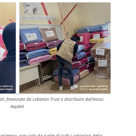
DEL 2024
DEL 2023
DEL 2022
DEL 2021
DEL 2020
DEL 2019
DEL 2018
DEL 2017
ati, finanziate da Lebanon Trust e distribuite dall’Assoc.
DEL 2016
Najdeh
DEL 2015
DEL 2014
ostegno, non solo da parte di tutti i volontari della