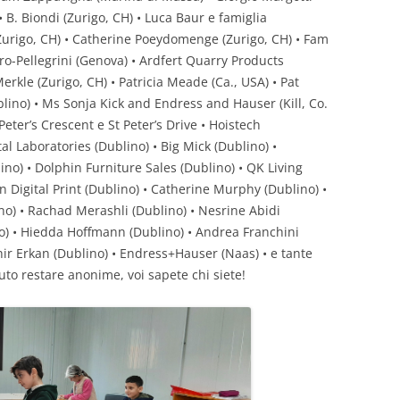
 • B. Biondi (Zurigo, CH) • Luca Baur e famiglia
Zurigo, CH) • Catherine Poeydomenge (Zurigo, CH) • Fam
ro-Pellegrini (Genova) • Ardfert Quarry Products
kle (Zurigo, CH) • Patricia Meade (Ca., USA) • Pat
lino) • Ms Sonja Kick and Endress and Hauser (Kill, Co.
Peter’s Crescent e St Peter’s Drive • Hoistech
al Laboratories (Dublino) • Big Mick (Dublino) •
lino) • Dolphin Furniture Sales (Dublino) • QK Living
n Digital Print (Dublino) • Catherine Murphy (Dublino) •
) • Rachad Merashli (Dublino) • Nesrine Abidi
) • Hiedda Hoffmann (Dublino) • Andrea Franchini
ir Erkan (Dublino) • Endress+Hauser (Naas) • e tante
to restare anonime, voi sapete chi siete!