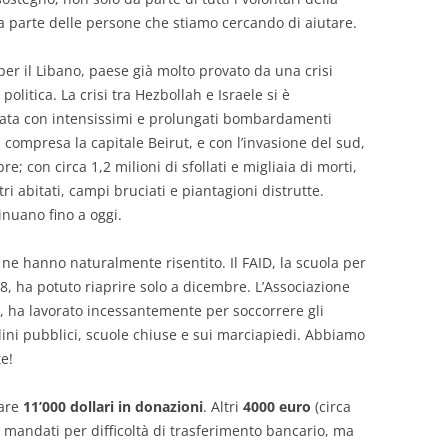
DEL 2013
a parte delle persone che stiamo cercando di aiutare.
DEL 2012
er il Libano, paese già molto provato da una crisi
olitica. La crisi tra Hezbollah e Israele si è
DEL 2011
nata con intensissimi e prolungati bombardamenti
e, compresa la capitale Beirut, e con l’invasione del sud,
DEL 2010
re; con circa 1,2 milioni di sfollati e migliaia di morti,
ri abitati, campi bruciati e piantagioni distrutte.
inuano fino a oggi.
o ne hanno naturalmente risentito. Il FAID, la scuola per
, ha potuto riaprire solo a dicembre. L’Associazione
 ha lavorato incessantemente per soccorrere gli
rdini pubblici, scuole chiuse e sui marciapiedi. Abbiamo
e!
iare
11’000 dollari in donazioni
. Altri
4000 euro
(circa
 mandati per difficoltà di trasferimento bancario, ma