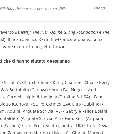
USD 4000 che non è ancora stato possibile
3943.01
traverso
Benevity
,
The
Irish
Online Giving Foundation
e
The
k!). Il nostro amico Kevin Boyle ancora una volta ha
avore dei nostri progetti. Grazie!
ci che ci hanno aiutato quest’anno
) • St John’s Church Choir • Kerry Chamber Choir • Kerry
ro & A Bertolotto (Genova) • Anna Dal Negro e Axel
ick, Carmel Halpin & famiglia (Dublino & USA) • Fam.
tolotto (Genova) • St. Peregrines GAA Club (Dublino) •
m. Aquini (Arquata Scrivia, AL) • Gabry e Felice Boiani,
ontaldero (Arquata Scrivia, AL) • Fam. Ricci (Arquata
ori (Savona) • Fam Prola-Smith (Londra, UK) • Fam. Devia
 Fam Zappavigna (Marina di Massa) • Giorgio Margotti