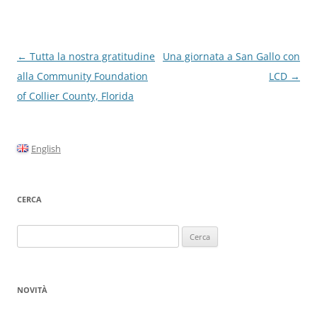
Navigazione
←
Tutta la nostra gratitudine
Una giornata a San Gallo con
articolo
alla Community Foundation
LCD
→
of Collier County, Florida
English
CERCA
Ricerca
per:
NOVITÀ