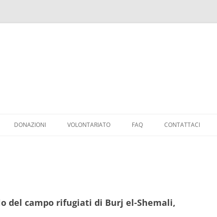
Vai
al
DONAZIONI
VOLONTARIATO
FAQ
CONTATTACI
contenuto
DONAZIONI
SGRAVI FISCALI
COME RAGGIUNGERE IL FAID
lo del campo rifugiati di Burj el-Shemali,
DEL 2025