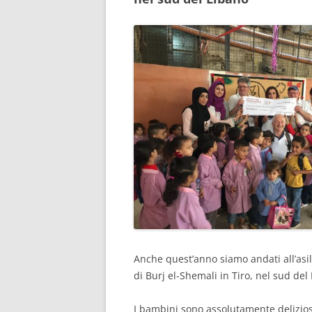
RISULTATI 
RISULTATI 
RISULTATI 
RISULTATI 
RISULTATI 
RISULTATI 
RISULTATI 
RISULTATI 
RISULTATI 
Anche quest’anno siamo andati all’asil
RISULTATI 
di Burj el-Shemali in Tiro, nel sud del
RISULTATI 
I bambini sono assolutamente deliziosi. 