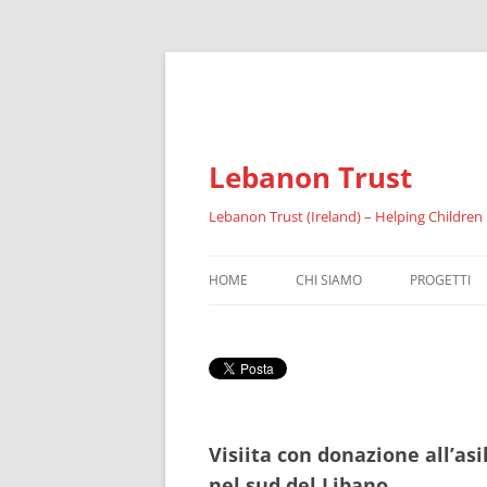
Lebanon Trust
Lebanon Trust (Ireland) – Helping Children
HOME
CHI SIAMO
PROGETTI
SOMMARIO
IL FAID
RIFUGIATI
Visiita con donazione all’asi
RISULTATI 
nel sud del Libano