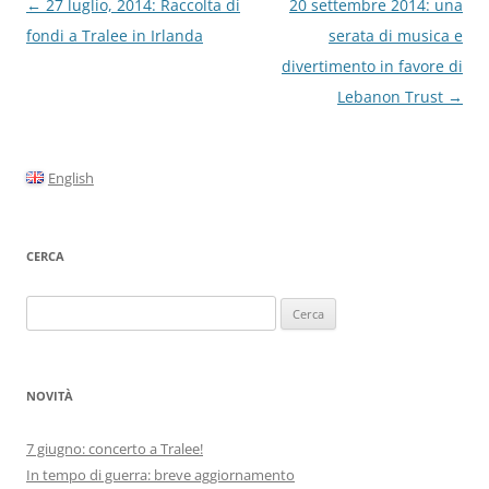
Navigazione
←
27 luglio, 2014: Raccolta di
20 settembre 2014: una
articolo
fondi a Tralee in Irlanda
serata di musica e
divertimento in favore di
Lebanon Trust
→
English
CERCA
Ricerca
per:
NOVITÀ
7 giugno: concerto a Tralee!
In tempo di guerra: breve aggiornamento