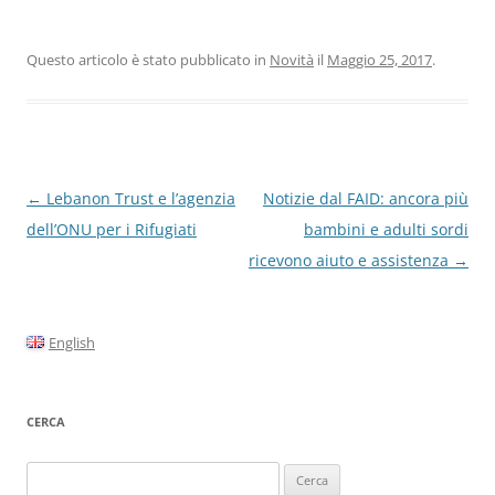
Questo articolo è stato pubblicato in
Novità
il
Maggio 25, 2017
.
Navigazione
←
Lebanon Trust e l’agenzia
Notizie dal FAID: ancora più
articolo
dell’ONU per i Rifugiati
bambini e adulti sordi
ricevono aiuto e assistenza
→
English
CERCA
Ricerca