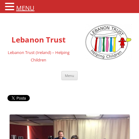
MENU
Lebanon Trust
Lebanon Trust (Ireland) – Helping
Children
Vai
Menu
al
contenuto